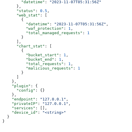
        "datetime"
: 
"2023-11-07T05:31:56Z"
      },
      "status"
: 
0.5
,
      "web_stat"
: [
        {
          "datetime"
: 
"2023-11-07T05:31:56Z"
,
          "waf_protection"
: 
1
,
          "total_managed_requests"
: 
1
        }
      ],
      "chart_stat"
: [
        {
          "bucket_start"
: 
1
,
          "bucket_end"
: 
1
,
          "total_requests"
: 
1
,
          "malicious_requests"
: 
1
        }
      ]
    },
    "plugin"
: {
      "config"
: {}
    },
    "endpoint"
: 
"127.0.0.1"
,
    "privateIP"
: 
"127.0.0.1"
,
    "services"
: [],
    "device_id"
: 
"<string>"
  }
}