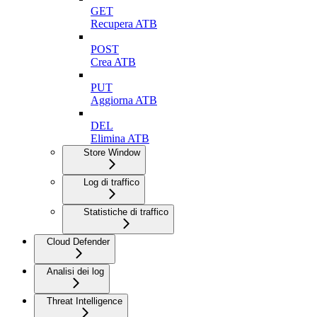
GET
Recupera ATB
POST
Crea ATB
PUT
Aggiorna ATB
DEL
Elimina ATB
Store Window
Log di traffico
Statistiche di traffico
Cloud Defender
Analisi dei log
Threat Intelligence