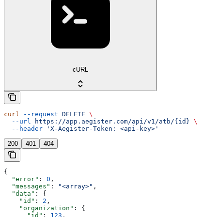
cURL
curl
 --request
 DELETE
 \
  --url
 https://app.aegister.com/api/v1/atb/{id}
 \
  --header
 'X-Aegister-Token: <api-key>'
200
401
404
{
  "error"
: 
0
,
  "messages"
: 
"<array>"
,
  "data"
: {
    "id"
: 
2
,
    "organization"
: {
      "id"
: 
123
,