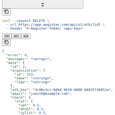
curl
 --request
 DELETE
 \
  --url
 https://app.aegister.com/api/v1/atb/{id}
 \
  --header
 'X-Aegister-Token: <api-key>'
200
401
404
{
  "error"
: 
0
,
  "messages"
: 
"<array>"
,
  "data"
: {
    "id"
: 
2
,
    "organization"
: {
      "id"
: 
123
,
      "name"
: 
"<string>"
,
      "logo"
: 
"<string>"
    },
    "atb_key"
: 
"3c90c3cc-0d44-4b50-8888-8dd25736052a"
,
    "email"
: 
"jsmith@example.com"
,
    "check"
: {
      "stat"
: {
        "vpn"
: 
0.5
,
        "dnsbl"
: 
0.5
,
        "iplist"
: 
0.5
,