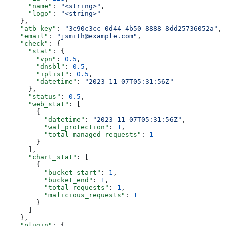
      "name"
: 
"<string>"
,
      "logo"
: 
"<string>"
    },
    "atb_key"
: 
"3c90c3cc-0d44-4b50-8888-8dd25736052a"
,
    "email"
: 
"jsmith@example.com"
,
    "check"
: {
      "stat"
: {
        "vpn"
: 
0.5
,
        "dnsbl"
: 
0.5
,
        "iplist"
: 
0.5
,
        "datetime"
: 
"2023-11-07T05:31:56Z"
      },
      "status"
: 
0.5
,
      "web_stat"
: [
        {
          "datetime"
: 
"2023-11-07T05:31:56Z"
,
          "waf_protection"
: 
1
,
          "total_managed_requests"
: 
1
        }
      ],
      "chart_stat"
: [
        {
          "bucket_start"
: 
1
,
          "bucket_end"
: 
1
,
          "total_requests"
: 
1
,
          "malicious_requests"
: 
1
        }
      ]
    },
    "plugin"
: {