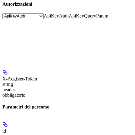
Autorizzazioni
ApiKeyAuth
ApiKeyQueryParam
X-Aegister-Token
string
header
obbligatorio
Parametri del percorso
id