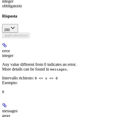
integer
obbligatorio
Risposta
200
application/json
error
integer
Any value different from 0 indicates an error.
More details can be found in
.
messages
Intervallo richiesto
:
0 <= x <= 0
Esempio
:
0
messages
array