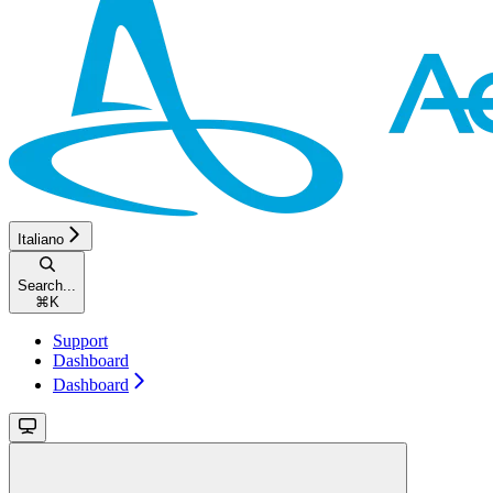
Italiano
Search...
⌘
K
Support
Dashboard
Dashboard