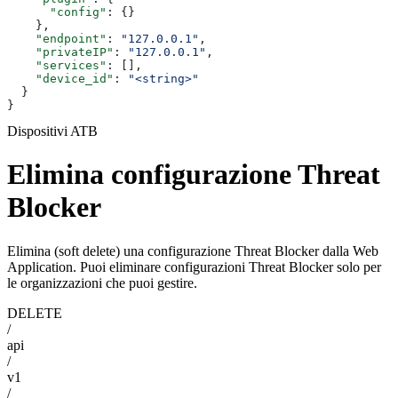
      "config"
: {}
    },
    "endpoint"
: 
"127.0.0.1"
,
    "privateIP"
: 
"127.0.0.1"
,
    "services"
: [],
    "device_id"
: 
"<string>"
  }
}
Dispositivi ATB
Elimina configurazione Threat
Blocker
Elimina (soft delete) una configurazione Threat Blocker dalla Web
Application. Puoi eliminare configurazioni Threat Blocker solo per
le organizzazioni che puoi gestire.
DELETE
/
api
/
v1
/