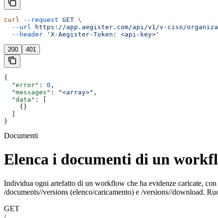
curl
 --request
 GET
 \
  --url
 https://app.aegister.com/api/v1/v-ciso/organiza
  --header
 'X-Aegister-Token: <api-key>'
200
401
{
  "error"
: 
0
,
  "messages"
: 
"<array>"
,
  "data"
: [
    {}
  ]
}
Documenti
Elenca i documenti di un workf
Individua ogni artefatto di un workflow che ha evidenze caricate, con la
/documents/
/versions (elenco/caricamento) e /versions/
/download. Ruo
GET
/