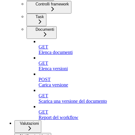
Controlli framework
Task
Documenti
GET
Elenca documenti
GET
Elenca versioni
POST
Carica versione
GET
Scarica una versione del documento
GET
Report del workflow
Valutazioni