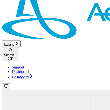
Italiano
Search...
⌘
K
Support
Dashboard
Dashboard