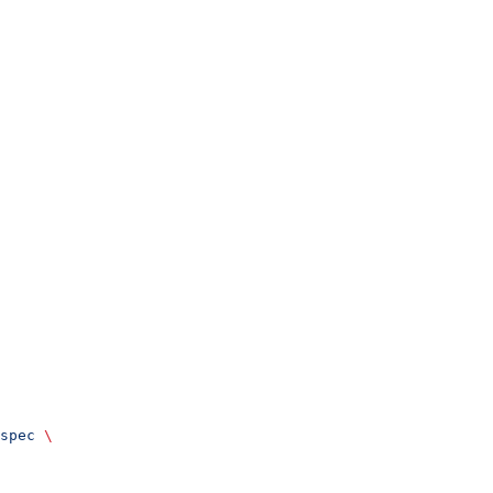
spec
 \