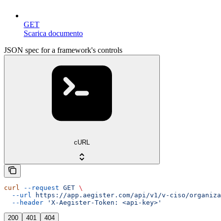
GET
Scarica documento
JSON spec for a framework's controls
cURL
curl
 --request
 GET
 \
  --url
 https://app.aegister.com/api/v1/v-ciso/organiza
  --header
 'X-Aegister-Token: <api-key>'
200
401
404