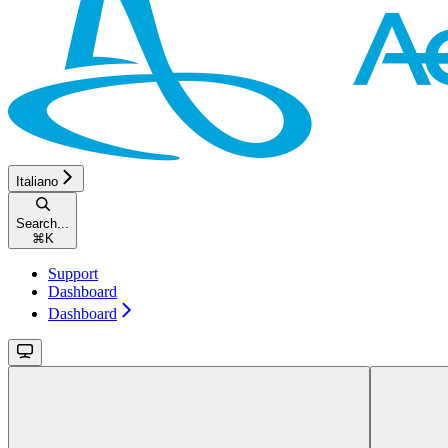
Italiano
Search...
⌘
K
Support
Dashboard
Dashboard