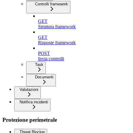
Controlli framework
GET
Struttura framework
GET
Risposte framework
POST
Invia controlli
Task
Documenti
Valutazioni
Notifica incidenti
Protezione perimetrale
Threat Blocker