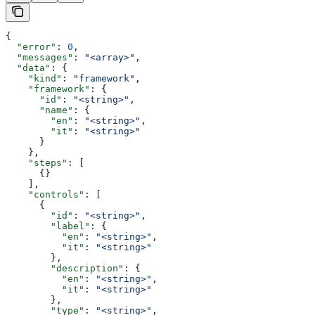
{
  "error"
: 
0
,
  "messages"
: 
"<array>"
,
  "data"
: {
    "kind"
: 
"framework"
,
    "framework"
: {
      "id"
: 
"<string>"
,
      "name"
: {
        "en"
: 
"<string>"
,
        "it"
: 
"<string>"
      }
    },
    "steps"
: [
      {}
    ],
    "controls"
: [
      {
        "id"
: 
"<string>"
,
        "label"
: {
          "en"
: 
"<string>"
,
          "it"
: 
"<string>"
        },
        "description"
: {
          "en"
: 
"<string>"
,
          "it"
: 
"<string>"
        },
        "type"
: 
"<string>"
,