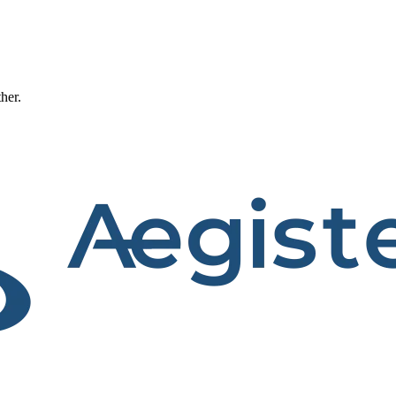
ther.