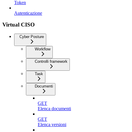
Token
Autenticazione
Virtual CISO
Cyber Posture
Workflow
Controlli framework
Task
Documenti
GET
Elenca documenti
GET
Elenca versioni