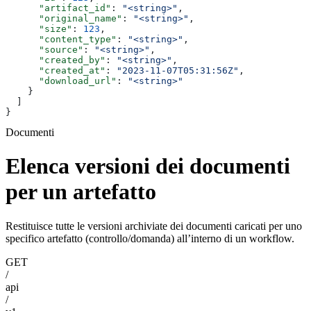
      "artifact_id"
: 
"<string>"
,
      "original_name"
: 
"<string>"
,
      "size"
: 
123
,
      "content_type"
: 
"<string>"
,
      "source"
: 
"<string>"
,
      "created_by"
: 
"<string>"
,
      "created_at"
: 
"2023-11-07T05:31:56Z"
,
      "download_url"
: 
"<string>"
    }
  ]
}
Documenti
Elenca versioni dei documenti
per un artefatto
Restituisce tutte le versioni archiviate dei documenti caricati per uno
specifico artefatto (controllo/domanda) all’interno di un workflow.
GET
/
api
/