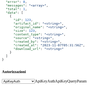
  "error"
: 
0
,
  "messages"
: 
"<array>"
,
  "total"
: 
1
,
  "data"
: [
    {
      "id"
: 
123
,
      "artifact_id"
: 
"<string>"
,
      "original_name"
: 
"<string>"
,
      "size"
: 
123
,
      "content_type"
: 
"<string>"
,
      "source"
: 
"<string>"
,
      "created_by"
: 
"<string>"
,
      "created_at"
: 
"2023-11-07T05:31:56Z"
,
      "download_url"
: 
"<string>"
    }
  ]
}
Autorizzazioni
ApiKeyAuth
ApiKeyQueryParam