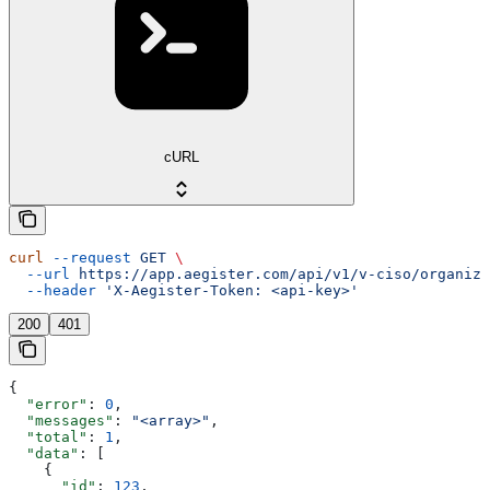
cURL
curl
 --request
 GET
 \
  --url
 https://app.aegister.com/api/v1/v-ciso/organiza
  --header
 'X-Aegister-Token: <api-key>'
200
401
{
  "error"
: 
0
,
  "messages"
: 
"<array>"
,
  "total"
: 
1
,
  "data"
: [
    {
      "id"
: 
123
,