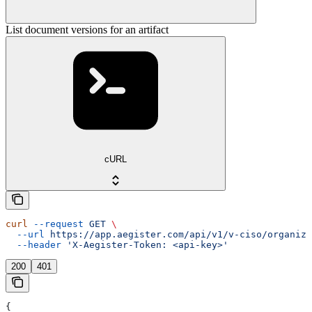
List document versions for an artifact
cURL
curl
 --request
 GET
 \
  --url
 https://app.aegister.com/api/v1/v-ciso/organiza
  --header
 'X-Aegister-Token: <api-key>'
200
401
{